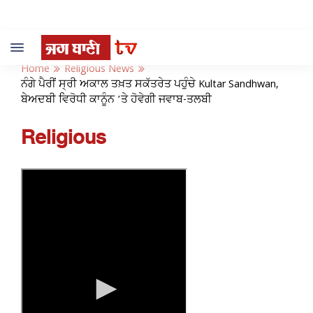
Toggle
navigation
Home
Religious News
ਨੰਗੇ ਪੈਰੀਂ ਸ੍ਰੀ ਅਕਾਲ ਤਖ਼ਤ ਸਕੱਤਰੇਤ ਪਹੁੰਚੇ Kultar Sandhwan,
ਬੇਅਦਬੀ ਵਿਰੋਧੀ ਕਾਨੂੰਨ ’ਤੇ ਹੋਵੇਗੀ ਜਵਾਬ-ਤਲਬੀ
Religious