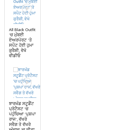
All Black Outfit
'ਚ ਮੁੰਬਈ
ਏਅਰਪੋਰਟ 'ਤੇ
ਸਪੌਟ ਹੋਈ ਹੁਮਾ
ਕੁਰੈਸ਼ੀ, ਵੇਖੋ
ਵੀਡੀਓ
ਝਾਰਖੰਡ ਸਟੂਡੈਂਟ
ਪ੍ਰੋਟੈਸਟ 'ਚ
ਪਹੁੰਚਿਆ 'ਪੁਸ਼ਪਾ
ਰਾਜ', ਵੱਖਰੇ
ਸਵੈਗ ਤੇ ਵੱਖਰੇ