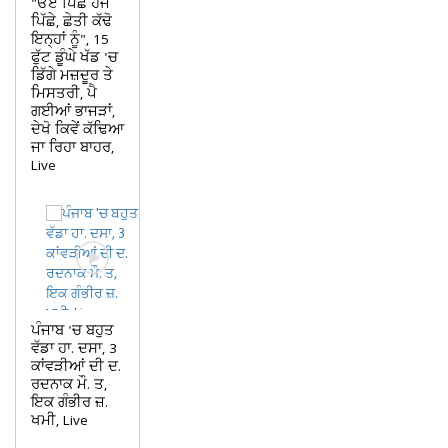
"ਓਏ ਪਿੱਛੇ ਹੋਜੋ
ਪਿੱਛੇ, ਛੇਤੀ ਕੱਢੋ
ਇਨ੍ਹਾਂ ਨੂੰ", 15
ਫੁੱਟ ਡੂੰਘੇ ਖੱਡ 'ਚ
ਡਿੱਗੇ ਮਜ਼ਦੂਰ ਤੇ
ਮਿਸਤਰੀ, ਪੈ
ਗਈਆਂ ਭਾਜੜਾਂ,
ਦੇਖੋ ਕਿਵੇਂ ਕੱਢਿਆ
ਜਾ ਰਿਹਾ ਬਾਹਰ,
Live
ਪੰਜਾਬ 'ਚ ਬਹੁਤ
ਵੱਡਾ ਹਾ. ਦਸਾ, 3
ਕਾਂਵੜੀਆਂ ਦੀ ਦ.
ਰਦਨਾਕ ਮੌ. ਤ,
ਇਕ ਗੰਭੀਰ ਜ਼.
ਖਮੀ, Live